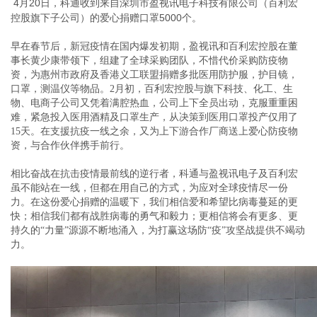
4月20日，科通收到来自深圳市盈视讯电子科技有限公司（百利宏
控股旗下子公司）的爱心捐赠口罩5000个。
早在春节后，新冠疫情在国内爆发初期，盈视讯和百利宏控股在董
事长黄少康带领下，组建了全球采购团队，不惜代价采购防疫物
资，为惠州市政府及香港义工联盟捐赠多批医用防护服，护目镜，
口罩，测温仪等物品。2月初，百利宏控股与旗下科技、化工、生
物、电商子公司又凭着满腔热血，公司上下全员出动，克服重重困
难，紧急投入医用酒精及口罩生产，从决策到医用口罩投产仅用了
15天。在支援抗疫一线之余，又为上下游合作厂商送上爱心防疫物
资，与合作伙伴携手前行。
相比奋战在抗击疫情最前线的逆行者，科通与盈视讯电子及百利宏
虽不能站在一线，但都在用自己的方式，为应对全球疫情尽一份
力。在这份爱心捐赠的温暖下，我们相信爱和希望比病毒蔓延的更
快；相信我们都有战胜病毒的勇气和毅力；更相信将会有更多、更
持久的“力量”源源不断地涌入，为打赢这场防“疫”攻坚战提供不竭动
力。