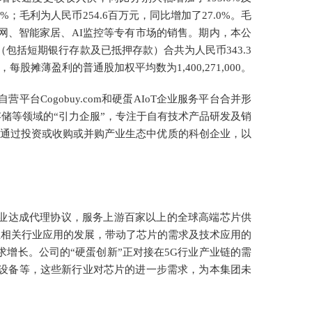
.8%；毛利为人民币254.6百万元，同比增加了27.0%。毛
网、智能家居、AI监控等专有市场的销售。期内，本公
余（包括短期银行存款及已抵押存款）合共为人民币343.3
，每股摊薄盈利的普通股加权平均数为1,400,271,000。
平台Cogobuy.com和硬蛋AIoT企业服务平台合并形
忆存储等领域的“引力企服”，专注于自有技术产品研发及销
寻求通过投资或收购或并购产业生态中优质的科创企业，以
企业达成代理协议，服务上游百家以上的全球高端芯片供
普及至相关行业应用的发展，带动了芯片的需求及技术应用的
增长。公司的“硬蛋创新”正对接在5G行业产业链的需
设备等，这些新行业对芯片的进一步需求，为本集团未