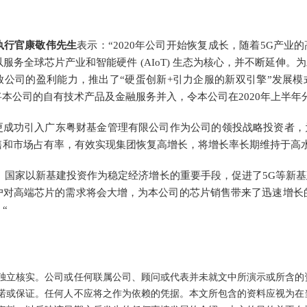
执行官康敬伟先生
表示：“2020年公司开始恢复成长，随着5G产
服务全球芯片产业和智能硬件 (AIoT) 生态为核心，并不断延伸
放公司的盈利能力，推出了“硬蛋创新+引力企服的新双引擎”发展模
将本公司的自有技术产品及金融服务并入，令本公司在2020年上半
”更成功引入广东粤财基金管理有限公司作为公司的领投战略投资者
售和市场占有率，有效实现集团恢复高增长，将增长率长期维持于高
年，国家以新基建投资作为稳定经济增长的重要手段，促进了5G等新
户对高端芯片的需求将会大增，为本公司的芯片销售带来了迅速增长
“
独立核实。公司或任何联属公司、顾问或代表并未就文中所演示或所含的
诺或保证。任何人不应将之作为依赖的凭据。本文所包含的资料应视为在