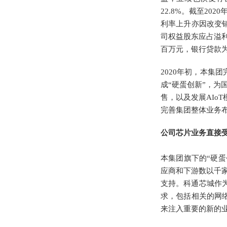
22.8%。截至202
利率上升亦因改变
司权益股东应占溢利
百万元，银行贷款为人民
2020年初，本集团
成“硬蛋创新”，为
售，以及发展AIo
完善集团整体业务布
公司芯片业务直接受
本集团旗下的“硬
应商和下游数以千家
支持。科通芯城作
求，包括相关的网
来注入重要的新的