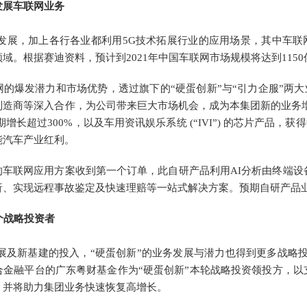
发展车联网业务
展，加上各行各业都利用5G技术拓展行业的应用场景，其中车联网（“V2X”—V
域。根据赛迪资料，预计到2021年中国车联网市场规模将达到1150亿
网的爆发潜力和市场优势，透过旗下的“硬蛋创新”与“引力企服”两
造商等深入合作，为公司带来巨大市场机会，成为本集团新的业务增长动
期增长超过300%，以及车用资讯娱乐系统 (“IVI”) 的芯片产品
能汽车产业红利。
的车联网应用方案收到第一个订单，此自研产品利用AI分析由终端设
析、实现远程事故鉴定及快速理赔等一站式解决方案。预期自研产品
个战略投资者
展及新基建的投入，“硬蛋创新”的业务发展与潜力也得到更多战略投资
金融平台的广东粤财基金作为“硬蛋创新”本轮战略投资领投方，以支
，并将助力集团业务快速恢复高增长。