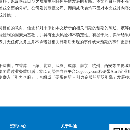
资料，以反映该日期之后发生的任何事情发展的介绍。本文的目的并不在
整或全面的分析。公司及其联属公司、顾问或代表均不因对本文或其内容
或其他）。
司目前的意向、信念和对未来如本文所示的相关日期的预期的陈述。该等
能控制的因素为基础，并具有重大风险和不确定性。有鉴于此，实际结果
表并无任何义务且并不承诺就相关日期后出现的事件或未预期的事件更新
于深圳，在香港、上海、北京、武汉、成都、南京、杭州、西安等主要城
团通过业务重组后，将IC元器件自营平台Cogobuy.com和硬蛋AIo
则併入「引力企服」，合组成「硬蛋创新 + 引力企服的新双引擎」发展
资讯中心
关于科通