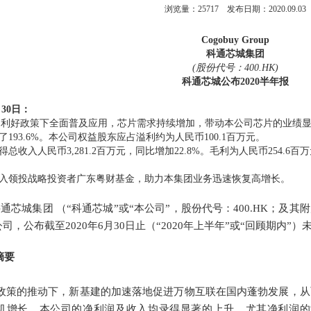
浏览量：
25717
发布日期：2020.09.03
Cogobuy Group
科通芯城集团
(股份代号：400.HK)
科通芯城公布2
020半年报
月30日：
的利好政策下全面普及应用，芯片需求持续增加，带动本公司芯片的业绩
193.6%。本公司权益股东应占溢利约为人民币100.1百万元。
录得总收入人民币3,281.2百万元，同比增加22.8%。毛利为人民币254.6
入领投战略投资者广东粤财基金，助力本集团业务迅速恢复高增长。
，科通芯城集团 （“科通芯城”或“本公司”，股份代号：400.HK；
，公布截至2020年6月30日止（“2020年上半年”或“回顾期内”
摘要
好政策的推动下，新基建的加速落地促进万物互联在国内蓬勃发展，
机增长。本公司的净利润及收入均录得显著的上升，尤其净利润的增