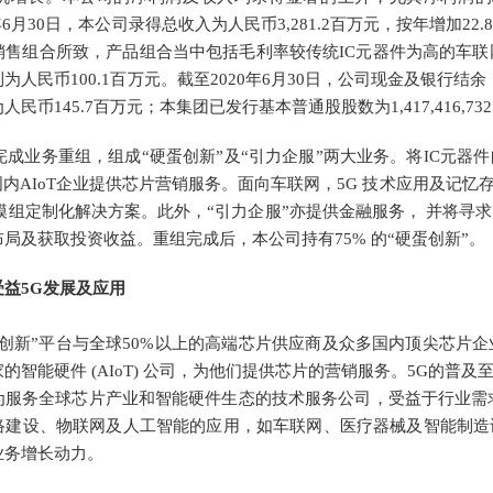
0年6月30日，本公司录得总收入为人民币3,281.2百万元，按年增加22
销售组合所致，产品组合当中包括毛利率较传统IC元器件为高的车联
为人民币100.1百万元。截至2020年6月30日，公司现金及银行结
币145.7百万元；本集团已发行基本普通股股数为1,417,416,732
完成业务重组，组成“硬蛋创新”及“引力企服”两大业务。将IC元器件自营
国内AIoT企业提供芯片营销服务。面向车联网，5G 技术应用及记
T模组定制化解决方案。此外，“引力企服”亦提供金融服务， 并将
局及获取投资收益。重组完成后，本公司持有75% 的“硬蛋创新”。
益5G发展及应用
蛋创新”平台与全球50%以上的高端芯片供应商及众多国内顶尖芯片
的智能硬件 (AIoT) 公司，为他们提供芯片的营销服务。5G的
为服务全球芯片产业和智能硬件生态的技术服务公司，受益于行业需求
络建设、物联网及人工智能的应用，如车联网、医疗器械及智能制造
业务增长动力。