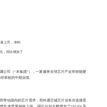
显著上升，净利
百万元，同比增加了
及其附属公司（“本集团”），一家服务全球芯片产业和智能硬
）未经审核的中期业绩。
从而带动国内的芯片需求，而科通芯城芯片业务亦直接受
长速度更较收入快，同比分别大幅增加了193.6%及