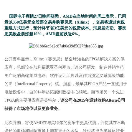
国际电子商情27日晚间获悉，AMD在当地时间的周二表示，已同
意以350亿美元全股票交易并购赛灵思（Xilinx），交易将通过免税
重组方式进行，预计将节省3亿美元的税费成本。消息发布后。赛灵
思美股盘前涨超10%，AMD盘前跌近6%。
公开资料显示，Xilinx（赛灵思）是全球知名的FPGA解决方案的供
应商，总部设在加利福尼亚圣何塞市。该公司研发、制造并销售范
围广泛的高端集成电路、软件设计工具以及作为预定义系统级功能
的IP（Intellectual Property）核。据悉，最早其FPGA产品一直被用于
电信设备中，自2014年起拓展到数据中心领域。而市场另一个先进
FPGA的主要供应商是英特尔，
该公司在2015年通过收购Altera公司
获得了市场地位以及更多业务
。
此次并购，将使AMD在与英特尔的竞争中更具优势，并使其在不断
增长的电信和国防市场中拥有更大的地位，这也将成为半导体行业