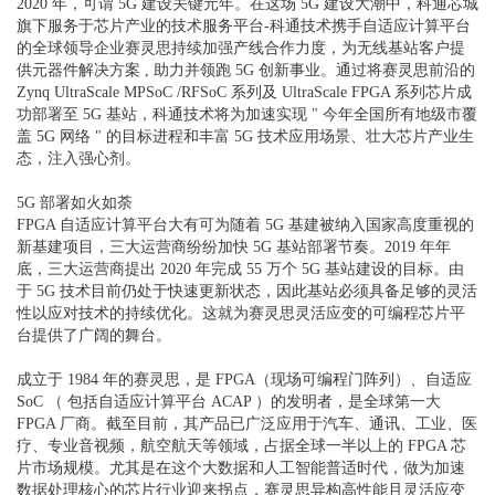
2020 年，可谓 5G 建设关键元年。在这场 5G 建设大潮中，科通芯城
旗下服务于芯片产业的技术服务平台-科通技术携手自适应计算平台
的全球领导企业赛灵思持续加强产线合作力度，为无线基站客户提
供元器件解决方案 , 助力并领跑 5G 创新事业。通过将赛灵思前沿的
Zynq UltraScale MPSoC /RFSoC 系列及 UltraScale FPGA 系列芯片成
功部署至 5G 基站，
科通技术
将为加速实现 " 今年全国所有地级市覆
盖 5G 网络 " 的目标进程和丰富 5G 技术应用场景、壮大芯片产业生
态，注入强心剂。
5G 部署如火如荼
FPGA 自适应计算平台大有可为随着 5G 基建被纳入国家高度重视的
新基建项目，三大运营商纷纷加快 5G 基站部署节奏。2019 年年
底，三大运营商提出 2020 年完成 55 万个 5G 基站建设的目标。由
于 5G 技术目前仍处于快速更新状态，因此基站必须具备足够的灵活
性以应对技术的持续优化。这就为赛灵思灵活应变的可编程芯片平
台提供了广阔的舞台。
成立于 1984 年的赛灵思，是 FPGA（现场可编程门阵列）、自适应
SoC （ 包括自适应计算平台 ACAP ）的发明者，是全球第一大
FPGA 厂商。截至目前，其产品已广泛应用于汽车、通讯、工业、医
疗、专业音视频，航空航天等领域，占据全球一半以上的 FPGA 芯
片市场规模。尤其是在这个大数据和人工智能普适时代，做为加速
数据处理核心的芯片行业迎来拐点，赛灵思异构高性能且灵活应变