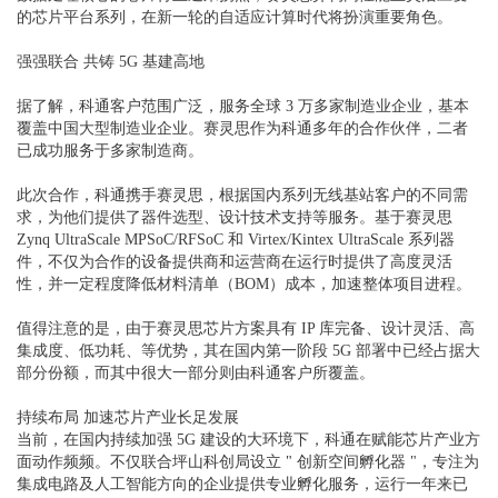
的芯片平台系列，在新一轮的自适应计算时代将扮演重要角色。
强强联合 共铸 5G 基建高地
据了解，
科通
客户范围广泛，服务全球 3 万多家制造业企业，基本
覆盖中国大型制造业企业。赛灵思作为
科通
多年的合作伙伴，二者
已成功服务于多家制造商。
此次合作，
科通
携手赛灵思，根据国内系列无线基站客户的不同需
求，为他们提供了器件选型、设计技术支持等服务。基于赛灵思
Zynq UltraScale MPSoC/RFSoC 和 Virtex/Kintex UltraScale 系列器
件，不仅为合作的设备提供商和运营商在运行时提供了高度灵活
性，并一定程度降低材料清单（BOM）成本，加速整体项目进程。
值得注意的是，由于赛灵思芯片方案具有 IP 库完备、设计灵活、高
集成度、低功耗、等优势，其在国内第一阶段 5G 部署中已经占据大
部分份额，而其中很大一部分则由
科通
客户所覆盖。
持续布局 加速芯片产业长足发展
当前，在国内持续加强 5G 建设的大环境下，科通在赋能芯片产业方
面动作频频。不仅联合坪山科创局设立 " 创新空间孵化器 "，专注为
集成电路及人工智能方向的企业提供专业孵化服务，运行一年来已