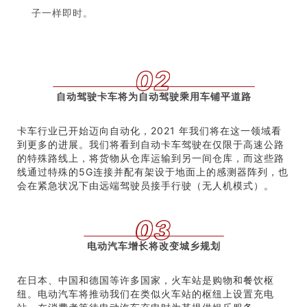
子一样即时。
代客泊车助理（Vehicle Valet）
02
钢铁人有“ Jarvis ”、霹雳游侠有“ Kitt ”、《2001太空
漫游》中有“ HAL 9000 ”。虽然这种无所不能的系统
自动驾驶卡车将为自动驾驶乘用车铺平道路
还有些遥不可及，但汽车制造商已经在为此类代客泊车
卡车行业已开始迈向自动化，2021 年我们将在这一领域看
技术进行准备。这些系统将确保驾驶员和乘客的安全、
到更多的进展。我们将看到自动卡车驾驶在仅限于高速公路
提供行驶状况通知、娱乐，并保障车内人员的生产力。
的特殊路线上，将货物从仓库运输到另一间仓库，而这些路
语音和手势的用户界面有助于直观地理解指令，而增强
线通过特殊的5G连接并配有架设于地面上的感测器阵列，也
会在紧急状况下由远端驾驶员接手行驶（无人机模式）。
现实（ AR ）则有助于导航、提供景点或警告安全问
题，或使用VR投影显示行车视野盲点。
03
电动汽车增长将改变城乡规划
AI 代客泊车助理需要 AI 的独特混合（语音、手势）。这
些 AI 技术还处于起步阶段，随着系统改善，硬体系统也
在日本、中国和德国等许多国家，火车站是购物和餐饮枢
需要进行调整。无线更新（ OTA ）将最大限度延长系统
纽。电动汽车将推动我们在类似火车站的枢纽上设置充电