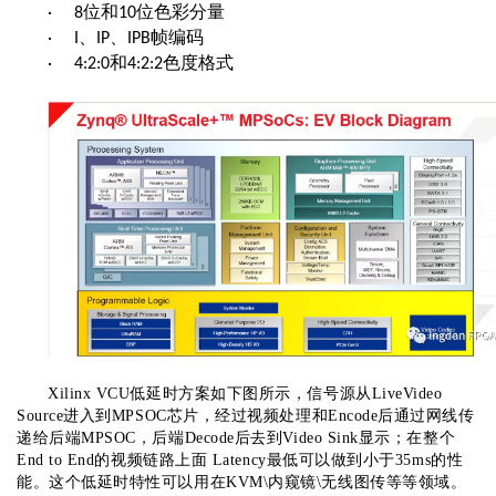
位和
位色彩分量
· 8
10
、
、
帧编码
· I
IP
IPB
和
色度格式
· 4:2:0
4:2:2
Xilinx VCU低延时方案如下图所示，信号源从LiveVideo
Source进入到MPSOC芯片，经过视频处理和Encode后通过网线传
递给后端MPSOC，后端Decode后去到Video Sink显示；在整个
End to End的视频链路上面 Latency最低可以做到小于35ms的性
能。这个低延时特性可以用在KVM\内窥镜\无线图传等等领域。