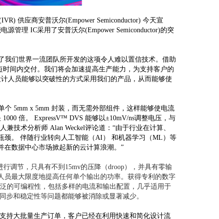
应商安普沃尔(Empower Semiconductor) 今天宣
采用了安普沃尔(Empower Semiconductor)的突
：“客户已经接受了我们世界一流团队所开发的这项令人难以置信技术。借助
以在短时间内交付。我们将会加速提高生产能力，为支持客户的
合使设计人员能够以突破性的方式采用我们的产品，从而能够使
单个 5mm x 5mm 封装，而无需外部组件，这样能够使电流
 倍。 ExpressV™ DVS 能够以±10mV/ns调整电压，与
兼技术分析师 Alan Weckel评论道：“由于行业在计算、
。 伴随行业转向人工智能（AI） 和机器学习（ML）等
并在数据中心市场掀起新的云计算浪潮。”
阶跃进行调节，只具有不到15mv的压降（droop），并具有零输
人员最大限度地提高任何单个输出的功率。获得专利的数字
具备广泛的可编程性，包括多样的电流和输出配置，几乎适用于
、同步和稳定性等问题都能够被消除或显著减少。
交货时间内支持大批量生产订单，客户已经在利用快速和简化设计流