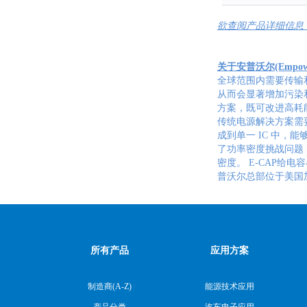
欲查阅产品详细信息，请访问：ht
关于安普沃尔(Empower 
全球范围内需要传输和
从而会显著增加污染
方案，既可改进高耗
传统电源解决方案需
成到单一 IC 中，
了功率密度挑战问题
密度。 E-CAP给
普沃尔总部位于美国
所有产品
应用方案
制造商(A-Z)
能源技术应用
产品分类
汽车电子应用