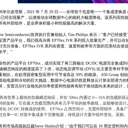
皮塔斯，2021 年 7 月 29 日——全球首个也是唯一一个集成变换器 (IVR) 供
器件已经实现量产，以便推动全球数据中心的能耗大幅度降低。该系列高性能电源管理 IC
所有外部组件，是业界体积最小和性能最高的解决方案。
wer Semiconductor)首席执行官兼创始人 Tim Phillips 表示
置产品平台，我们很高兴将 EP70xx IVR 系列投入批量生产，并可
充分准备。EP70xx IVR 系列在密度、速度和效率等方面的完美结
水平。”
性的产品平台 EP70xx，成功实现了将三路输出 DC/DC 电源完全集成到
快速瞬态响应的精度提高了 3 倍，动态电压调节动 (DVS) 比主要竞争对手快 1000
比，在处理器密集型应用中可节省高达 50% 的能源。 650 Group 创始人
面临电源和冷却的巨大挑战，数据中心电源仍然是释放云计算全部潜力的瓶颈
算，安普沃尔行业领先的功率密度和性能将有助于推动面向未来的设计，
VR™ 具有世界上最快的负载瞬态响应，并在 500ns 内通过 0～10A 的负载
特的架构，它在最大负载范围内具有几乎平坦的效率曲线，这能够使设计
化 DC/DC 转换器的使用。 EP70xx 占用空间小，无需外部组件，
过在单一IC 封装中集成多个完整电源，传统设计方案中组件变化、采购
和市场高级副总裁Steve Shultis介绍：“由于我们可以在 10 周