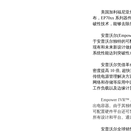
美国加利福尼亚州米尔
布，EP70xx 系列
破性技术，能够去除
安普沃尔(Empo
于安普沃尔独特的可配
现有和未来新设计做好
系统性能达到突破性
安普沃尔凭借革命
密度提高 10 倍, 超
传统电源管理解决方案相
网络和存储等应用中
工作负载以及边缘计
Empower I
出电容器。由于其独
可配置硬件平台还可简
所有设计和平台。通
安普沃尔全球销售