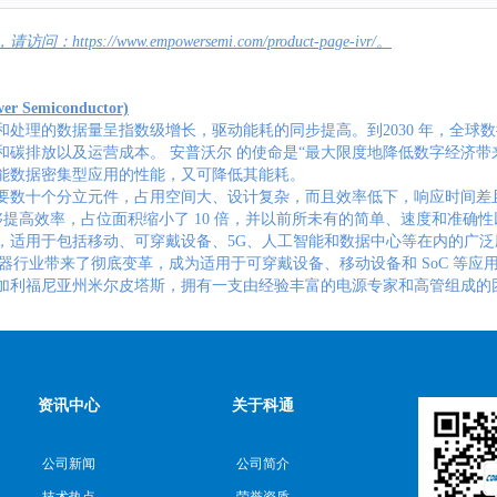
tps://www.empowersemi.com/product-page-ivr/。
Semiconductor)
处理的数据量呈指数级增长，驱动能耗的同步提高。到2030 年，全球数
和碳排放以及运营成本。 安普沃尔 的使命是“最大限度地降低数字经济
能数据密集型应用的性能，又可降低其能耗。
要数十个分立元件，占用空间大、设计复杂，而且效率低下，响应时间差且不
能够提高效率，占位面积缩小了 10 倍，并以前所未有的简单、速度和准确
，适用于包括移动、可穿戴设备、5G、人工智能和数据中心等在内的广泛应
电容器行业带来了彻底变革，成为适用于可穿戴设备、移动设备和 SoC 
加利福尼亚州米尔皮塔斯，拥有一支由经验丰富的电源专家和高管组成的
资讯中心
关于科通
公司新闻
公司简介
技术热点
荣誉资质