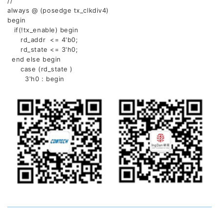
//
always @ (posedge tx_clkdiv4)
begin
if(!tx_enable) begin
rd_addr <= 4'b0;
rd_state <= 3'h0;
end else begin
case (rd_state )
3'h0 : begin