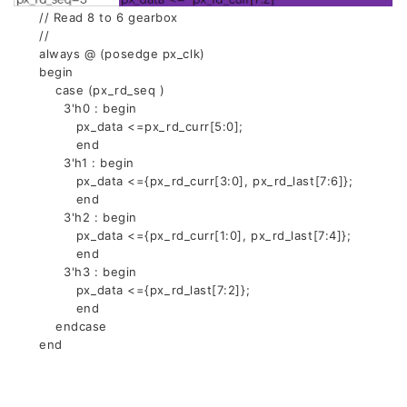
// Read 8 to 6 gearbox
//
always @ (posedge px_clk)
begin
case (px_rd_seq )
3'h0 : begin
px_data <=px_rd_curr[5:0];
end
3'h1 : begin
px_data <={px_rd_curr[3:0], px_rd_last[7:6]};
end
3'h2 : begin
px_data <={px_rd_curr[1:0], px_rd_last[7:4]};
end
3'h3 : begin
px_data <={px_rd_last[7:2]};
end
endcase
end