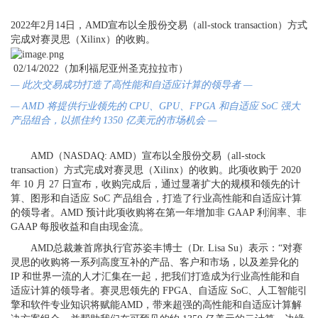
2022年2月14日，AMD宣布以全股份交易（all-stock transaction）方式
完成对赛灵思（Xilinx）的收购。
02/14/2022（加利福尼亚州圣克拉拉市）
— 此次交易成功打造了高性能和自适应计算的领导者 —
— AMD 将提供行业领先的
CPU
、
GPU
、
FPGA
和自适应
SoC
强大
产品组合，以抓住约
1350
亿美元的市场机会
—
AMD（NASDAQ: AMD）宣布以全股份交易（all-stock
transaction）方式完成对赛灵思（Xilinx）的收购。此项收购于 2020
年 10 月 27 日宣布，收购完成后，通过显著扩大的规模和领先的计
算、图形和自适应 SoC 产品组合，打造了行业高性能和自适应计算
的领导者。AMD 预计此项收购将在第一年增加非 GAAP 利润率、非
GAAP 每股收益和自由现金流。
AMD总裁兼首席执行官苏姿丰博士（Dr. Lisa Su）表示：“对赛
灵思的收购将一系列高度互补的产品、客户和市场，以及差异化的
IP 和世界一流的人才汇集在一起，把我们打造成为行业高性能和自
适应计算的领导者。赛灵思领先的 FPGA、自适应 SoC、人工智能引
擎和软件专业知识将赋能AMD，带来超强的高性能和自适应计算解