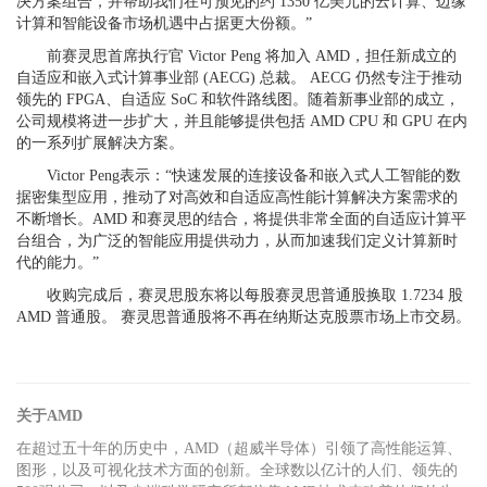
决方案组合，并帮助我们在可预见的约 1350 亿美元的云计算、边缘
计算和智能设备市场机遇中占据更大份额。”
前赛灵思首席执行官 Victor Peng 将加入 AMD，担任新成立的
自适应和嵌入式计算事业部 (AECG) 总裁。 AECG 仍然专注于推动
领先的 FPGA、自适应 SoC 和软件路线图。随着新事业部的成立，
公司规模将进一步扩大，并且能够提供包括 AMD CPU 和 GPU 在内
的一系列扩展解决方案。
Victor Peng表示：“快速发展的连接设备和嵌入式人工智能的数
据密集型应用，推动了对高效和自适应高性能计算解决方案需求的
不断增长。AMD 和赛灵思的结合，将提供非常全面的自适应计算平
台组合，为广泛的智能应用提供动力，从而加速我们定义计算新时
代的能力。”
收购完成后，赛灵思股东将以每股赛灵思普通股换取 1.7234 股
AMD 普通股。 赛灵思普通股将不再在纳斯达克股票市场上市交易。
关于
AMD
在超过五十年的历史中，AMD（超威半导体）引领了高性能运算、
图形，以及可视化技术方面的创新。全球数以亿计的人们、领先的