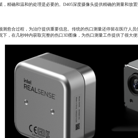
菜，精确和温和的处理是必要的。D405深度摄像头提供精确的测量和放
预测愈合过程，为治疗提供重要信息。传统的伤口测量还停留在医疗人员使
况下，在几秒钟内获取完整的伤口3D图像，为伤口测量工作提供了很大便