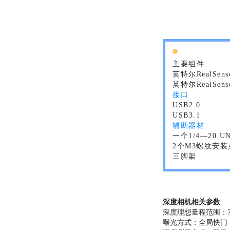
主要组件
英特尔RealSen
英特尔RealSe
接口
USB2.0
USB3.1
辅助器材
一个1/4—20 
2个M3螺纹安装
三脚架
深度相机相关参数
深度理想量程范围：7cm
曝光方式：全局快门