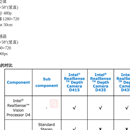
立体
58°(竖直)
480p
280×720
 50cm
感器
58°(竖直)
×720
fps
品的对比