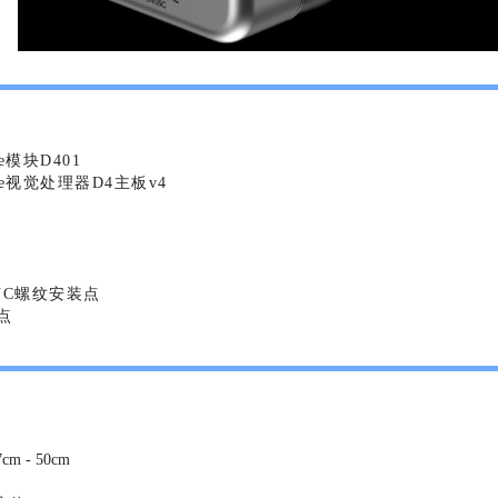
se模块D401
nse视觉处理器D4主板v4
UNC螺纹安装点
点
 - 50cm