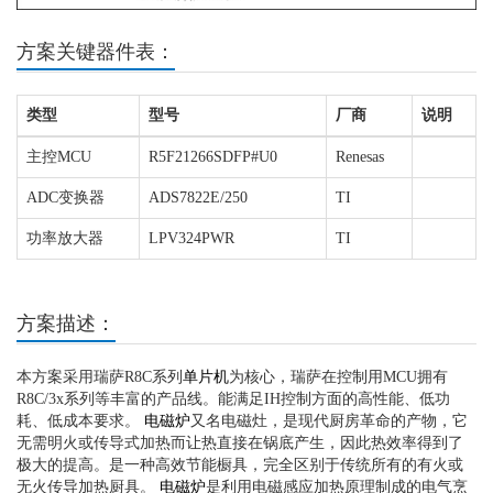
方案关键器件表：
类型
型号
厂商
说明
主控MCU
R5F21266SDFP#U0
Renesas
ADC变换器
ADS7822E/250
TI
功率放大器
LPV324PWR
TI
方案描述：
本方案采用瑞萨R8C系列
单片机
为核心，瑞萨在控制用MCU拥有
R8C/3x系列等丰富的产品线。能满足IH控制方面的高性能、低功
耗、低成本要求。
电磁炉
又名电磁灶，是现代厨房革命的产物，它
无需明火或传导式加热而让热直接在锅底产生，因此热效率得到了
极大的提高。是一种高效节能橱具，完全区别于传统所有的有火或
无火传导加热厨具。
电磁炉
是利用电磁感应加热原理制成的电气烹