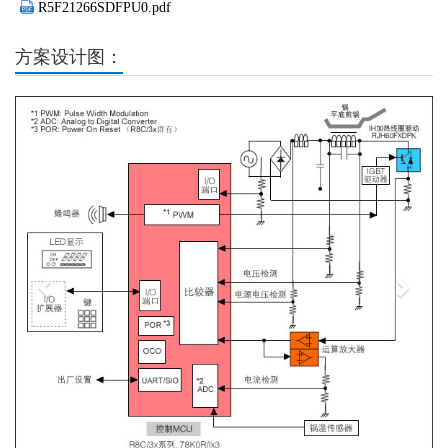
R5F21266SDFPU0.pdf
方案设计图：
Previous
Next