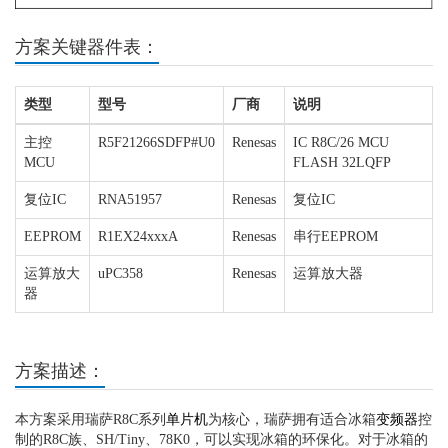
方案关键器件表：
类型
型号
厂商
说明
主控
R5F21266SDFP#U0
Renesas
IC R8C/26 MCU
MCU
FLASH 32LQFP
复位IC
RNA51957
Renesas
复位IC
EEPROM
R1EX24xxxA
Renesas
串行EEPROM
运算放大
uPC358
Renesas
运算放大器
器
方案描述：
本方案采用瑞萨R8C系列
单片机
为核心，瑞萨拥有适合冰箱
变频器
控
制的R8C族、SH/Tiny、78K0，可以实现冰箱的环保化。对于冰箱的