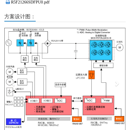
R5F21266SDFPU0.pdf
方案设计图：
Previous
Next