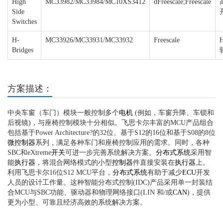
High
MC33982/MC33984/MC10XS3412
dFreescale;Freescale
Side
Switches
H-
MC33926/MC33931/MC33932
Freescale
Bridges
方案描述：
中央车窗（车门）模块一般控制多个
电机
(例如，车窗升降、车锁和
后视镜)，与座椅控制模块十分相似。飞思卡尔丰富的MCU产品组合
包括基于Power Architecture?的32位、基于S12的16位和基于S08的8位
微控制器
系列，满足各种车门和座椅控制应用的需求。同时，各种
SBC和eXtreme
开关
可进一步完善系统解决方案。
分布式系统
采用智
能
执行器
，将混合网络模式的小型
控制器
件直接安装在
执行器
上。
利用飞思卡尔16位S12 MCU平台，
分布式系统
有助于减少
ECU
开发
人员的设计工作量。这种智能分布式控制(IDC)产品采用单一封装结
合MCU与SBC功能、驱动器和物理网络接口(LIN 和/或
CAN
)，提供
更为小型、可靠且经济高效的系统解决方案。