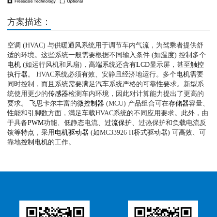
方案描述：
空调 (HVAC) 与供暖通风系统用于调节车内气流，为驾乘者提供舒
适的环境。这些系统一般需要根据不同输入条件 (如温度) 控制多个
电机
(如运行风机和风扇)，高端系统还含有
LCD
显示屏，甚至
触控
执行器
。 HVAC系统必须有效、安静且经济地运行。多个
电机
需要
同时控制，而且系统需要满足汽车系统严格的可靠性要求。新型系
统使用更少的
传感器
检测车内环境，因此对计算能力提出了更高的
要求。 飞思卡尔丰富的
微控制器
(MCU) 产品组合可在
存储器
容量、
性能和引脚数方面，满足车载HVAC系统的不同应用要求。此外，由
于具备
PWM
功能、低静态电流、
过流保护
、过热保护和负载电流反
馈等特点，采用
电机驱动器
(如MC33926 H桥式驱动器) 可高效、可
靠地
控制电机
的工作。