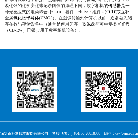
溴化银的化学变化来记录图像的原理不同，数字相机的
传感器
是一
种光感应式的电荷耦合-{zh-cn：器件；zh-tw：组件}-(
CCD
)或互补
金属
氧化物半导体
(CMOS)。在图像传输到计算机以前，通常会先储
存在数码存储设备中（通常是使用闪存；
软磁
盘与可重复擦写
光盘
（CD-RW）已很少用于数字相机设备）。
深圳市科通技术股份有限公司 客服电话：(+86)755-26018083 邮箱：cs@comtech.cn