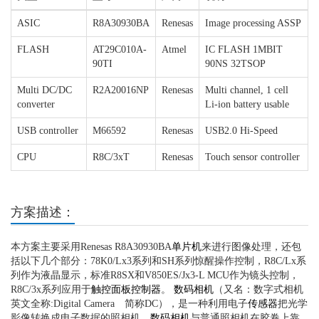
ASIC
R8A30930BA
Renesas
Image processing ASSP
FLASH
AT29C010A-
Atmel
IC FLASH 1MBIT
90TI
90NS 32TSOP
Multi DC/DC
R2A20016NP
Renesas
Multi channel, 1 cell
converter
Li-ion battery usable
USB controller
M66592
Renesas
USB2.0 Hi-Speed
CPU
R8C/3xT
Renesas
Touch sensor controller
方案描述：
本方案主要采用Renesas R8A30930BA
单片机
来进行图像处理，还包
括以下几个部分：78K0/Lx3系列和SH系列惊醒操作控制，R8C/Lx系
列作为液晶显示，标准R8SX和V850ES/Jx3-L MCU作为镜头控制，
R8C/3x系列应用于
触控面板
控制器
。
数码相机
（又名：数字式相机
英文全称:Digital Camera 简称DC），是一种利用电子
传感器
把光学
影像转换成电子数据的照相机。
数码相机
与普通照相机在胶卷上靠