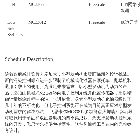
LIN
MC33661
Freescale
LIN网络
发器
Low
MC33812
Freescale
低边开关
Side
Switches
Schedule Description：
随着政府减排监管力度加大，小型发动机市场面临新的设计挑战。
新的污染控制标准进一步限制了机械式化油器在摩托车、割草机和
通用引擎上的使用。为满足未来需求，以小型发动机为动力的产
品，必须由机械式化油器转向电子控制系统并配置
传感器
，用以精
确计量燃烧过程中的油、气进给量。尽管小型发动机化油器经过了
几十年的不断优化，但电子控制系统正在成为目前真正应对小型发
动机需求的解决办法。 飞思卡尔MC33812多功能点火与喷油驱动器
可取代用于单缸和双缸发动机的四个
集成块
。为支持发动机控制系
统的开发，飞思卡尔提供包括硬件、软件和编程工具在内的完整参
考设计。