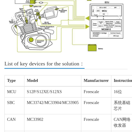
List of key devices for the solution：
Type
Model
Manufacturer
Instructio
MCU
S12P/S12XE/S12XS
Freescale
16位
SBC
MC33742/MC33904/MC33905
Freescale
系统基础
芯片
CAN
MC33902
Freescale
CAN网络
收发器