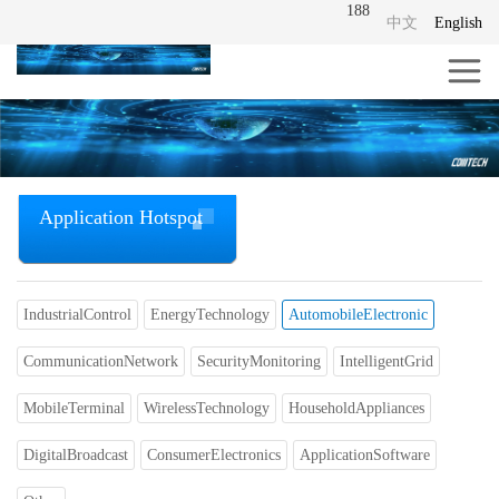
188
中文
English
Application Hotspot
IndustrialControl
EnergyTechnology
AutomobileElectronic
CommunicationNetwork
SecurityMonitoring
IntelligentGrid
MobileTerminal
WirelessTechnology
HouseholdAppliances
DigitalBroadcast
ConsumerElectronics
ApplicationSoftware