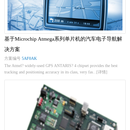
基于Microchip Atmega系列单片机的汽车电子导航解
决方案
方案编号
5AF0AK
The Atmel? widely-used GPS ANTARIS? 4 chipset provides the best
tracking and positioning accuracy in its class, very fas...[详情]