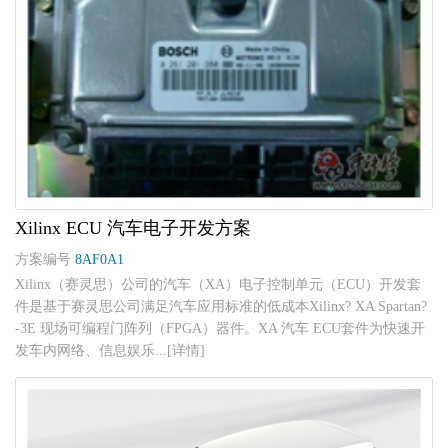
Xilinx ECU 汽车电子开发方案
方案编号
8AF0A1
Xilinx（赛灵思）公司的汽车（XA）电子控制单元（ECU）开发套
件是基于赛灵思公司满足汽车应用标准的低成本Xilinx? XA Spartan?
-3E 现场可编程门阵列（FPGA）器件。XA 汽车 ECU套件为快速开
发车内网络、信息娱乐...[详情]