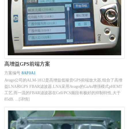
高增益GPS前端方案
方案编号
8AF0A1
Avago公司的ALM-1812是高增益低噪音GPS前端放大器,组合了高增
益LNA和GPS FBAR滤波器.LNA采用Avago的GaAs增强模式pHEMT
工艺,而一流的FBAR滤波器在Cell/PCS频段有极好的抑制特性,大于
85dB. ...[详情]