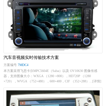
汽车音视频实时传输技术方案
方案编号
7MDC4
本方案采用飞思卡尔MPC5604E（Salsa）以及 OV10630 图像传感
器，支持图像大小：WXGA （1280 ×800），HD720P （1280
×720），WVGA （752×480），600×400，CIF （352×288）...[详情]