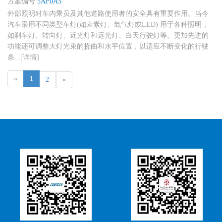
方案编号
5AF0A5
外部照明对车内乘员及其他道路使用者的安全具有重要作用。当今
汽车采用不同类型车灯(如卤素灯、氙气灯或LED) 用于各种照明，
如刹车灯、转向灯、近光灯和远光灯、白天行驶灯等。更加先进的
功能还可调整大灯光束的挠曲和水平位置，以适应不断变化的行驶
条...[详情]
«
1
2
»