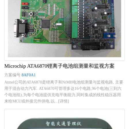
Microchip ATA6870锂离子电池组测量和监视方案
方案编号
8AF0A1
Atmel公司的ATA6870是锂离子和NiMH电池组测量与监视电路, 主要
用于混合动力汽车. ATA6870可管理多达16个电路,96个电池(三到六
个电池组),为每个电池提供充电平衡能力,同时集成的线性稳压器用
来给MCU或外接元件供电.以...[详情]