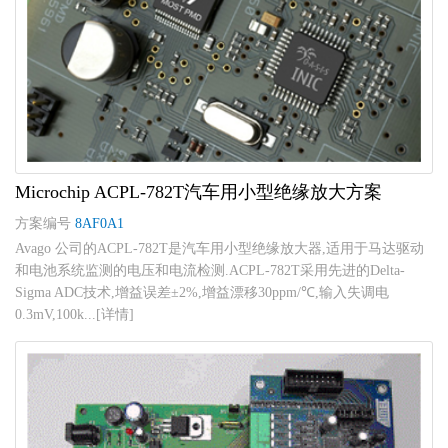
Microchip ACPL-782T汽车用小型绝缘放大方案
方案编号
8AF0A1
Avago 公司的ACPL-782T是汽车用小型绝缘放大器,适用于马达驱动
和电池系统监测的电压和电流检测.ACPL-782T采用先进的Delta-
Sigma ADC技术,增益误差±2%,增益漂移30ppm/℃,输入失调电
0.3mV,100k...[详情]