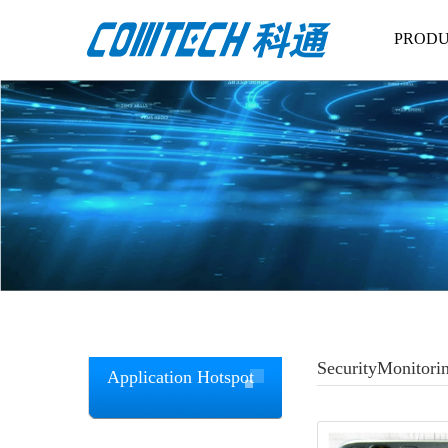
PRODU
SecurityMonitori
Application Hotspot