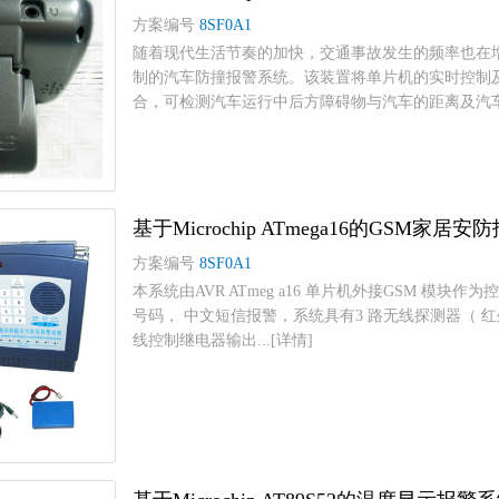
方案编号
8SF0A1
随着现代生活节奏的加快，交通事故发生的频率也在
制的汽车防撞报警系统。该装置将单片机的实时控制
合，可检测汽车运行中后方障碍物与汽车的距离及汽车..
基于Microchip ATmega16的GSM家
方案编号
8SF0A1
本系统由AVR ATmeg a16 单片机外接GSM 模
号码， 中文短信报警，系统具有3 路无线探测器（ 红
线控制继电器输出...[详情]