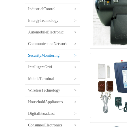
IndustrialControl
>
EnergyTechnology
>
AutomobileElectronic
>
CommunicationNetwork
>
SecurityMonitoring
>
IntelligentGrid
>
MobileTerminal
>
WirelessTechnology
>
HouseholdAppliances
>
DigitalBroadcast
>
ConsumerElectronics
>