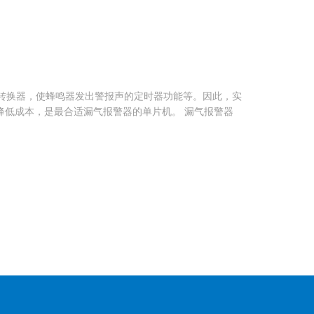
/D转换器，使蜂鸣器发出警报声的定时器功能等。因此，实
降低成本，是最合适漏气报警器的单片机。 漏气报警器
]