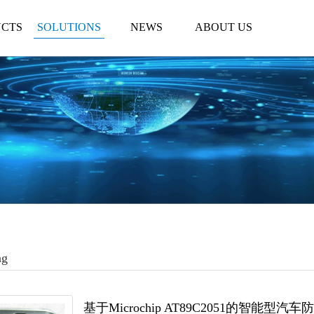
CTS
SOLUTIONS
NEWS
ABOUT US
ng
基于Microchip AT89C2051的智能