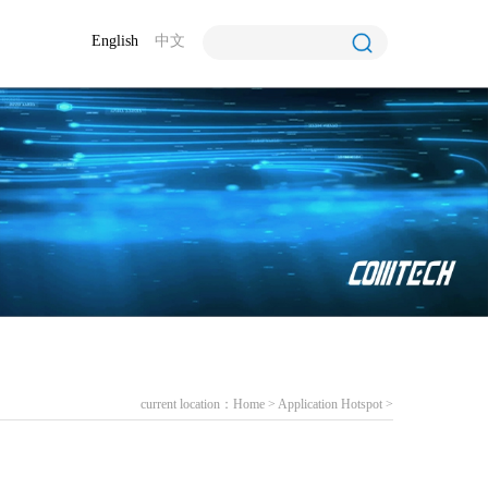
English
中文
current location：
Home
>
Application Hotspot
>