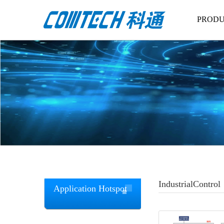
PRODU
IndustrialControl
Application Hotspot