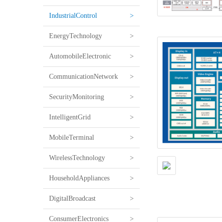
IndustrialControl
>
EnergyTechnology
>
AutomobileElectronic
>
CommunicationNetwork
>
SecurityMonitoring
>
IntelligentGrid
>
MobileTerminal
>
WirelessTechnology
>
HouseholdAppliances
>
DigitalBroadcast
>
ConsumerElectronics
>