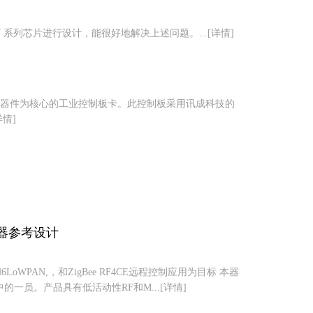
SoC EV 系列芯片进行设计，能很好地解决上述问题。...[详情]
逻辑器件为核心的工业控制板卡。此控制板采用讯成科技的
详情]
驱动器参考设计
e和6LoWPAN,，和ZigBee RF4CE远程控制应用为目标 本器
件中的一员。产品具有低活动性RF和M...[详情]