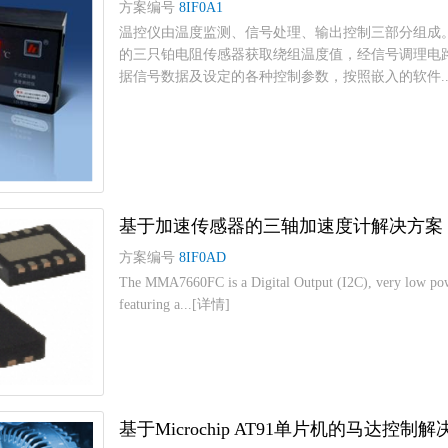
方案编号
8IF0A1
温控仪由温度监测、信号处理、输出控制三部分组成
的三只铂电阻传感器获取绕组温度值，经信号调理电路
据信号数据及设定的各种控制参数，按照嵌入的软件...
基于加速传感器的三轴加速度计解决方案
方案编号
8IF0AD
The MMA7660FC is a Digital Output (I2C), very low powe
featuring a...[详情]
基于Microchip AT91单片机的马达控制