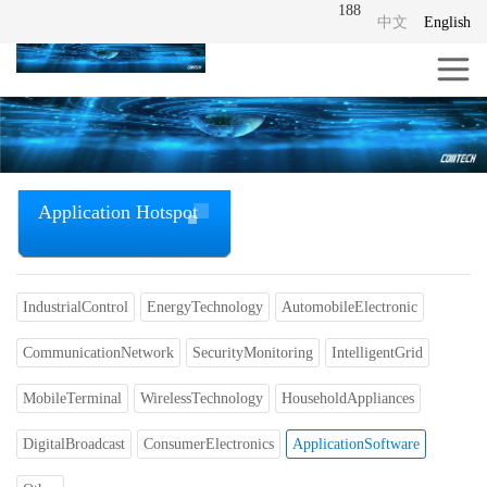
188
中文
English
Application Hotspot
IndustrialControl
EnergyTechnology
AutomobileElectronic
CommunicationNetwork
SecurityMonitoring
IntelligentGrid
MobileTerminal
WirelessTechnology
HouseholdAppliances
DigitalBroadcast
ConsumerElectronics
ApplicationSoftware