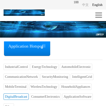
188
中文
English
Application Hotspot
IndustrialControl
EnergyTechnology
AutomobileElectronic
CommunicationNetwork
SecurityMonitoring
IntelligentGrid
MobileTerminal
WirelessTechnology
HouseholdAppliances
DigitalBroadcast
ConsumerElectronics
ApplicationSoftware