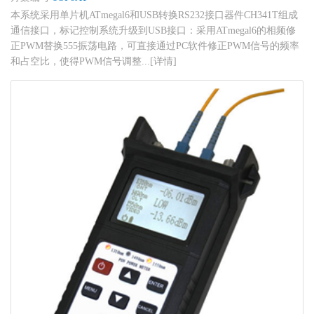
本系统采用单片机ATmegal6和USB转换RS232接口器件CH341T组成
通信接口，标记控制系统升级到USB接口：采用ATmegal6的相频修
正PWM替换555振荡电路，可直接通过PC软件修正PWM信号的频率
和占空比，使得PWM信号调整...[详情]