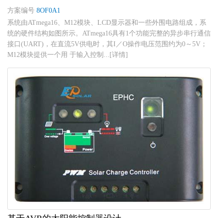
方案编号
8OF0A1
系统由ATmega16、M12模块、LCD显示器和一些外围电路组成，系
统的硬件结构如图所示。ATmega16具有1个功能完整的异步串行通信
接口(UART)，在直流5V供电时，其I／O操作电压范围约为0～5V；
M12模块提供一个用 于输入控制...[详情]