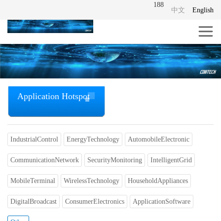
188
中文
English
Application Hotspot
IndustrialControl
EnergyTechnology
AutomobileElectronic
CommunicationNetwork
SecurityMonitoring
IntelligentGrid
MobileTerminal
WirelessTechnology
HouseholdAppliances
DigitalBroadcast
ConsumerElectronics
ApplicationSoftware