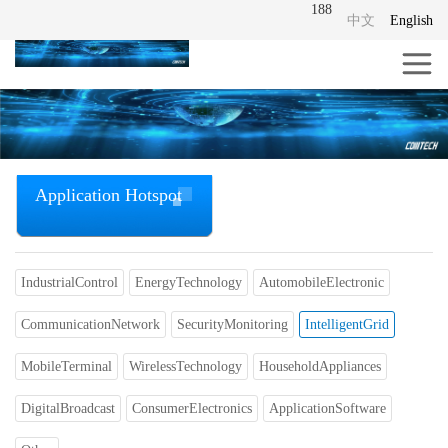
188
中文
English
Application Hotspot
IndustrialControl
EnergyTechnology
AutomobileElectronic
CommunicationNetwork
SecurityMonitoring
IntelligentGrid
MobileTerminal
WirelessTechnology
HouseholdAppliances
DigitalBroadcast
ConsumerElectronics
ApplicationSoftware