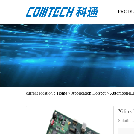
PRODU
current location：
Home
>
Application Hotspot
>
AutomobileEl
Xili
Solution