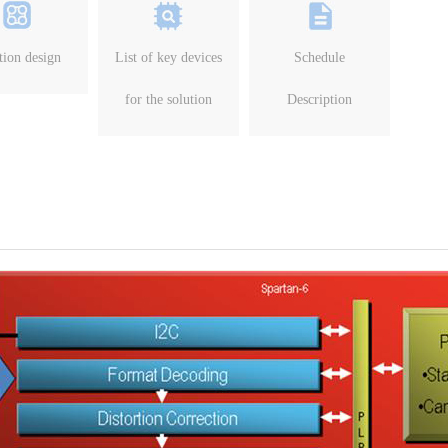
tion design
List of key devices
Schedule
for the solution
Description