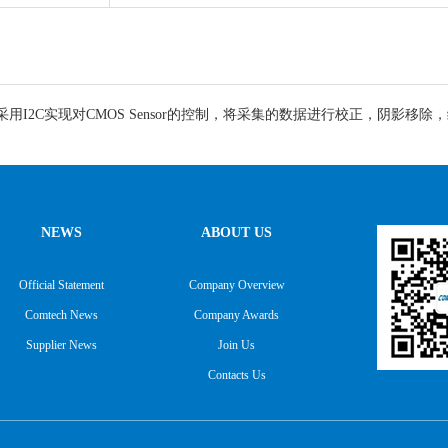
I2C实现对CMOS Sensor的控制，将采集的数据进行校正，阴影移除，缩
NEWS
ABOUT US
Official Statement
Company Overview
Comtech News
Company Awards
Supplier News
Join Us
Contacts Us