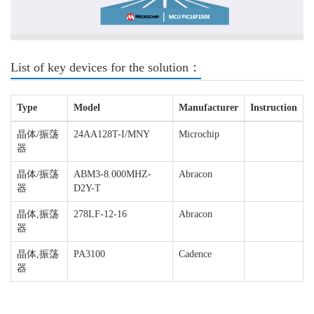
List of key devices for the solution：
Type
Model
Manufacturer
Instruction
晶体/振荡
24AA128T-I/MNY
Microchip
器
晶体/振荡
ABM3-8.000MHZ-
Abracon
器
D2Y-T
晶体,振荡
278LF-12-16
Abracon
器
晶体,振荡
PA3100
Cadence
器