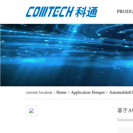
PRODU
current location：
Home
>
Application Hotspot
>
AutomobileEl
基于A
Solution