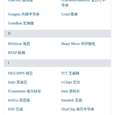
GMEMS 通用微
GSRSemiconductor 金沙江半
导体
Gongmo 共模半导体
Graid 图睿
Grandhan 宏瀚微
H
HiSilicon 海思
Huayi Micro 华羿微电
HSXP 航顺
I
INGCHIPS 桃芯
IVT 艾威梯
Indie 英迪芯
i-Chips 艾兴
ICommsemi 南方硅谷
Intel 英特尔
InSiGa 英思嘉
Innodisk 宜鼎
ISSI 芯成
iStarChip 舆芯半导体