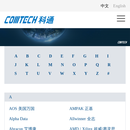
中文
English
A
B
C
D
E
F
G
H
I
J
K
L
M
N
O
P
Q
R
S
T
U
V
W
X
Y
Z
#
A
AOS 美国万国
AMPAK 正基
Alpha Data
Allwinner 全志
Abracon 艾博康
AMD / Xilinx 超威/赛灵思