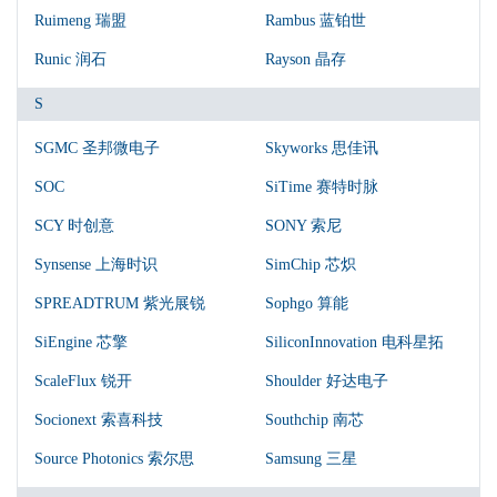
Ruimeng 瑞盟
Rambus 蓝铂世
Runic 润石
Rayson 晶存
S
SGMC 圣邦微电子
Skyworks 思佳讯
SOC
SiTime 赛特时脉
SCY 时创意
SONY 索尼
Synsense 上海时识
SimChip 芯炽
SPREADTRUM 紫光展锐
Sophgo 算能
SiEngine 芯擎
SiliconInnovation 电科星拓
ScaleFlux 锐开
Shoulder 好达电子
Socionext 索喜科技
Southchip 南芯
Source Photonics 索尔思
Samsung 三星