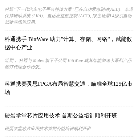
科通”下一代汽车电子平台整体方案”已在自动紧急制动(AEB)、车道
保持辅助系统 (LKA)、自适应巡航控制 (ACC), 限定场景L4级别自动
驾驶等场景应用。
科通携手 BittWare 助力"计算、存储、网络”，赋能数
据中心产业
近期， 科通与 Molex 旗下子公司 BittWare 就其智能加速卡系列产品
签订代理合作协议。
科通携赛灵思FPGA布局智慧交通，瞄准全球125亿市
场
硬蛋学堂芯片应用技术 首期公益培训顺利开班
硬蛋学堂芯片应用技术首期公益培训顺利开班