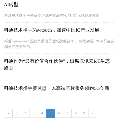
AI转型
科通技术联手合作伙伴正基科技推出WIFI-BT无线解决方案
科通技术携手Newtouch，加速中国IC产业发展
科通与Newtouch新致华桑电子达成战略合作， 以推动该FPGA平台实
现更广泛的应用。
科通作为“最有价值合作伙伴”，出席腾讯云IoT生态
峰会
科通技术携手赛灵思，以高端芯片服务领跑5G创新
«
1
2
3
4
5
6
7
8
9
»