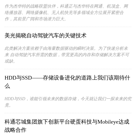
作为杰华特的战略联盟伙伴，科通正与杰华特在网通、机顶盒、网
络播放器、网络摄像机、无人机快充等多领域全方位展开紧密合
作，其前景广阔和市场潜力巨大。
美光揭晓自动驾驶汽车的关键技术
此类解决方案依赖于由海量数据驱动的瞬时决策。为了快速分析未
来 自动驾驶汽车所需的数据，带宽更高的内存和存储解决方案不可
或缺。
HDD与SSD——存储设备进化的道路上我们该期待什
么
HDD与SSD，谁能引领未来的数据存储，今天就让我们一探未来的究
竟。
科通芯城集团旗下创新平台硬蛋科技与Mobileye达成
战略合作