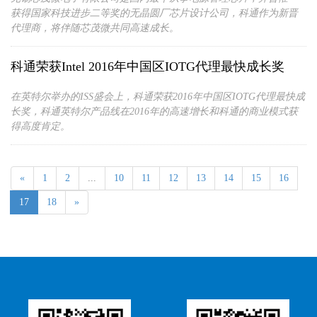
获得国家科技进步二等奖的无晶圆厂芯片设计公司，科通作为新晋
代理商，将伴随芯茂微共同高速成长。
科通荣获Intel 2016年中国区IOTG代理最快成长奖
在英特尔举办的ISS盛会上，科通荣获2016年中国区IOTG代理最快成
长奖，科通英特尔产品线在2016年的高速增长和科通的商业模式获
得高度肯定。
«
1
2
...
10
11
12
13
14
15
16
17
18
»