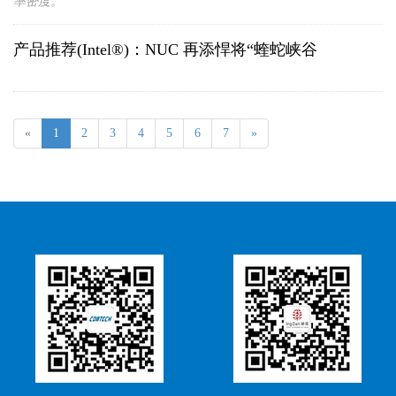
率密度。
产品推荐(Intel®)：NUC 再添悍将“蝰蛇峡谷
«
1
2
3
4
5
6
7
»