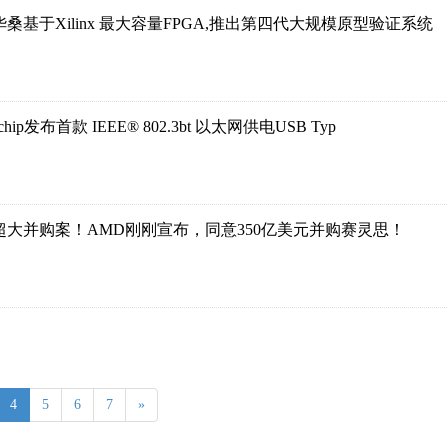
桑基于Xilinx 最大容量FPGA,推出第四代大规模原型验证系统
ochip发布首款 IEEE® 802.3bt 以太网供电USB Typ
超大并购案！AMD刚刚宣布，同意350亿美元并购赛灵思！
4
5
6
7
»