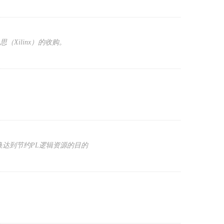
灵思（Xilinx）的收购。
数据交换达到节约PL逻辑资源的目的