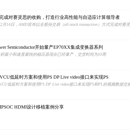
D完成对赛灵思的收购，打造行业高性能与自适应计算领导者
年2月14日，AMD宣布以全股份交易（all-stock transaction）方式完成对赛
ower Semiconductor开始量产EP70XX集成变换器系列
积最小和速度最快的稳压器现在已经量产，交货时间为10周
inxVCU低延时方案和使用PS DP Live video接口来实现PS
inx VCU低延时方案和使用PS DP Live video接口来实现PS和PL的视频
MPSOC HDMI设计移植案例分享​