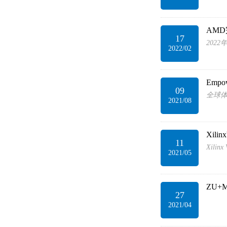
AM
17
2022
2022/02
Emp
09
全球体
2021/08
Xil
11
Xil
2021/05
ZU+
27
2021/04