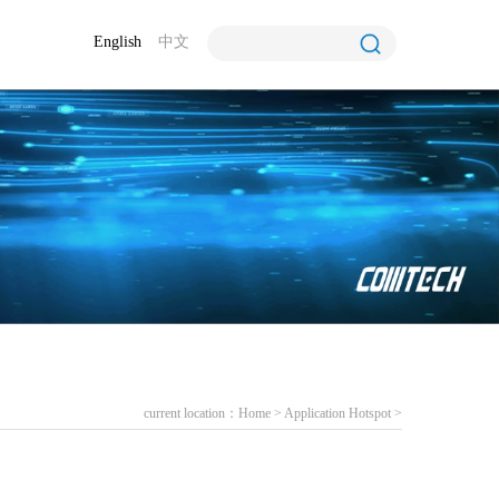
English
中文
current location：
Home
>
Application Hotspot
>