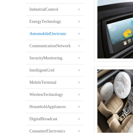
IndustrialControl
>
EnergyTechnology
>
AutomobileElectronic
>
CommunicationNetwork
>
SecurityMonitoring
>
IntelligentGrid
>
MobileTerminal
>
WirelessTechnology
>
HouseholdAppliances
>
DigitalBroadcast
>
ConsumerElectronics
>