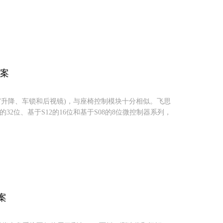
方案
窗升降、车锁和后视镜)，与座椅控制模块十分相似。飞思
ure?的32位、基于S12的16位和基于S08的8位微控制器系列，
案