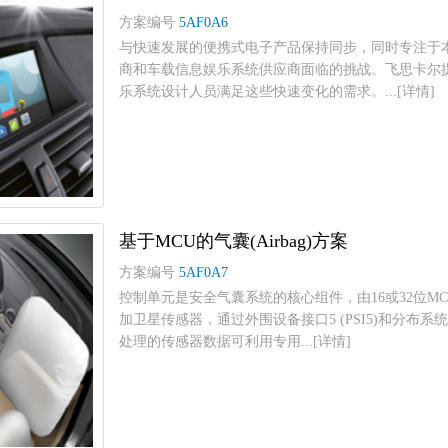
方案编号
5AF0A6
与快速发展的便携式电子产品保持同步，同时专注于
商和车载信息娱乐系统供应商面临的挑战。飞思卡尔
乐系统设计人员满足这些快速变化的需求。...[详情]
基于MCU的气囊(Airbag)方案
方案编号
5AF0A7
控制单元是安全气囊系统的核心组件，由16或32位
加卫星传感器，通过外围设备接口5 (PSI5)和分布系
处理的传感器数据可利用专用...[详情]