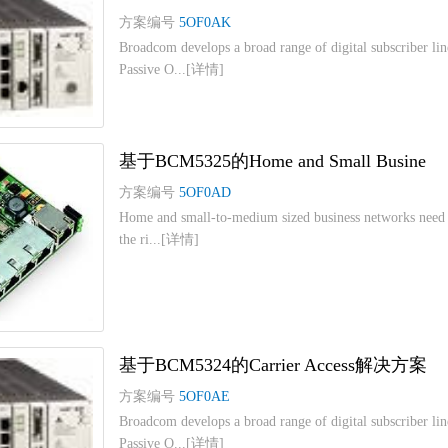
方案编号
5OF0AK
Broadcom develops a broad range of digital subscriber l
Passive O...[详情]
基于BCM5325的Home and Small Busine
方案编号
5OF0AD
Home and small-to-medium sized business networks need e
the ri...[详情]
基于BCM5324的Carrier Access解决方案
方案编号
5OF0AE
Broadcom develops a broad range of digital subscriber l
Passive O...[详情]