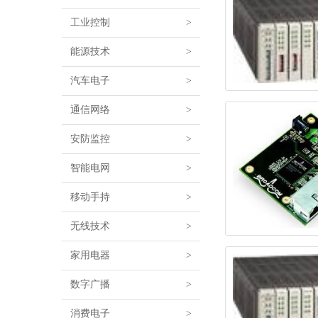
工业控制
>
能源技术
>
汽车电子
>
通信网络
>
安防监控
>
智能电网
>
移动手持
>
无线技术
>
家用电器
>
数字广播
>
消费电子
>