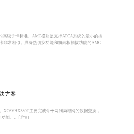
CMG组织制定的高级子卡标准。AMC模块是支持ATCA系统的最小的插
模块卡非常相似。具备热切换功能和前面板插拔功能的AMC
的解决方案
案。XC6VHX380T主要完成骨干网到局域网的数据交换，
n的功能。...[详情]