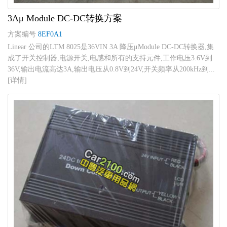
3Aμ Module DC-DC转换方案
方案编号
8EF0A1
Linear 公司的LTM 8025是36VIN 3A 降压μModule DC-DC转换器,集
成了开关控制器,电源开关,电感和所有的支持元件,工作电压3.6V到
36V,输出电流高达3A,输出电压从0.8V到24V,开关频率从200kHz到...
[详情]