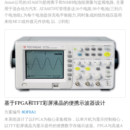
Atmel公司的ATA6870是锂离子和NiMH电池组测量与监视电路, 主要
用于混合动力汽车. ATA6870可管理多达16个电路,96个电池(三到六
个电池组),为每个电池提供充电平衡能力,同时集成的线性稳压器用
来给MCU或外接元件供电.以...[详情]
基于FPGA和TFT彩屏液晶的便携示波器设计
方案编号
8OF0A1
本系统设计了以FPGA为核心采集模块，以单片机为显示控制核心，
以TFT彩屏液晶为显示器件的便携数字存储示波器。FPGA与高速A