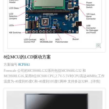
8位MCU的LCD驱动方案
方案编号
8CF0A1
Freescale 公司的MC9S08LG32系列包括MC9S08LG32 和
MC9S08LG16,采用8位HCS08 CPU,2.7V-5.5V时CPU高达40MHz,工作
温度为-40度到85度C和-40度到105度C两种.支持多达32种...[详情]