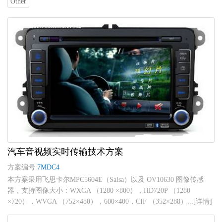
Other
汽车音视频实时传输技术方案
方案编号
7MDC4
本方案采用飞思卡尔MPC5604E（Salsa）以及 OV10630 图像传感
器，支持图像大小：WXGA （1280 ×800），HD720P （1280
×720），WVGA （752×480），600×400，CIF （352×288）...[详情]