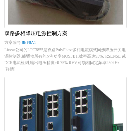
双路多相降压电源控制方案
方案编号
8EF0A1
Linear公司的LTC3855是双路PolyPhase多相电流模式同步降压开关电
源控制器,能驱动所有的N沟功率MOSFET.效率高达95%, RSENSE 或
DCR电流检测,输出电压精度±0.75% 0.6V,可锁相固定频率250kHz...
[详情]