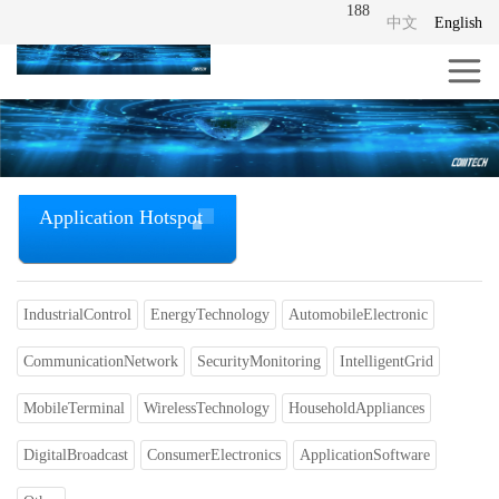
188
中文
English
Application Hotspot
IndustrialControl
EnergyTechnology
AutomobileElectronic
CommunicationNetwork
SecurityMonitoring
IntelligentGrid
MobileTerminal
WirelessTechnology
HouseholdAppliances
DigitalBroadcast
ConsumerElectronics
ApplicationSoftware