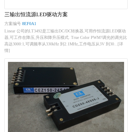
三输出恒流源LED驱动方案
方案编号
8EF0A1
Linear 公司的LT3492是三输出DC/DC转换器,可用作恒流源LED驱动
器,可工作在降压,升压和降升压模式. True Color PWM?调光的调光比
高达3000:1,可调频率从330kHz 到2.1MHz,工作电压从3V 到30...[详
情]