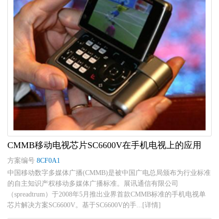
CMMB移动电视芯片SC6600V在手机电视上的应用
方案编号
8CF0A1
中国移动数字多媒体广播(CMMB)是被中国广电总局颁布为行业标准
的自主知识产权移动多媒体广播标准。展讯通信有限公司
（spreadtrum）于2008年5月推出业界首款CMMB标准的手机电视单
芯片解决方案SC6600V。基于SC6600V的手...[详情]