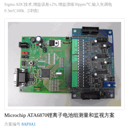
Sigma ADC技术,增益误差±2%,增益漂移30ppm/℃,输入失调电
0.3mV,100k...[详情]
Microchip ATA6870锂离子电池组测量和监视方案
方案编号
8AF0A1