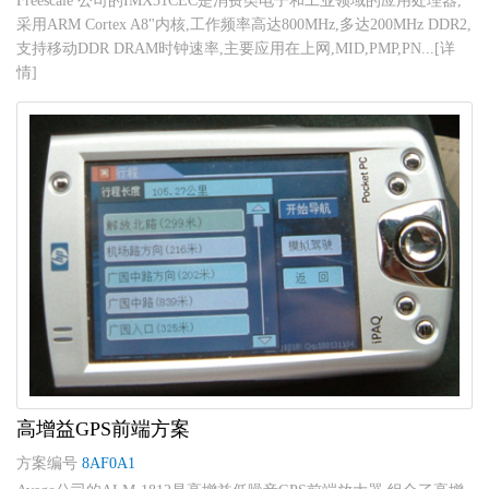
Freescale 公司的IMX51CEC是消费类电子和工业领域的应用处理器,
采用ARM Cortex A8"内核,工作频率高达800MHz,多达200MHz DDR2,
支持移动DDR DRAM时钟速率,主要应用在上网,MID,PMP,PN...[详
情]
高增益GPS前端方案
方案编号
8AF0A1