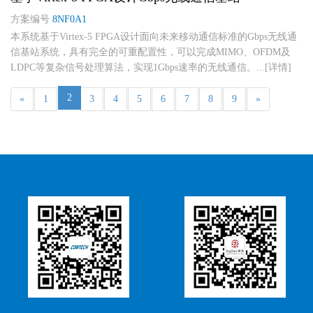
方案编号
8NF0A1
本系统基于Virtex-5 FPGA设计面向未来移动通信标准的Gbps无线通
信基站系统，具有完全的可重配置性，可以完成MIMO、OFDM及
LDPC等复杂信号处理算法，实现1Gbps速率的无线通信。...[详情]
2
«
1
3
4
5
6
7
8
9
»