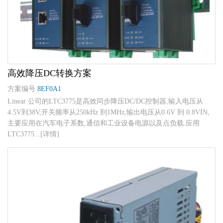
高效降压DC转换方案
方案编号
8EF0A1
Linear 公司的LTC3775是高效同步降压DC/DC控制器,输入电压从
4.5V到38V,开关频率从250kHz 到1MHz,输出电压从0.6V 到 0.8VIN,
主要应用在汽车电子系数,通信和工业设备电源以及点负载.应用
LTC3775...[详情]