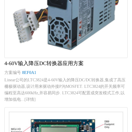
4-60V输入降压DC转换器应用方案
方案编号
8EF0A1
Linear公司的LTC3824是4-60V输入的降压DC/DC转换器,集成了高压
栅极驱动器,设计用来驱动外接P沟MOSFET. LTC3824的开关频率可
编程至高达600kHz,并容易同步. LTC3824可配置成突发模式工作,以
增加低电...[详情]