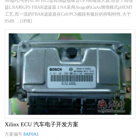
Avago公司的ALM-1812是高增益低噪音GPS前端放大器,组合了高增
益LNA和GPS FBAR滤波器.LNA采用Avago的GaAs增强模式pHEMT
工艺,而一流的FBAR滤波器在Cell/PCS频段有极好的抑制特性,大于
85dB. ...[详情]
Xilinx ECU 汽车电子开发方案
方案编号
8AF0A1