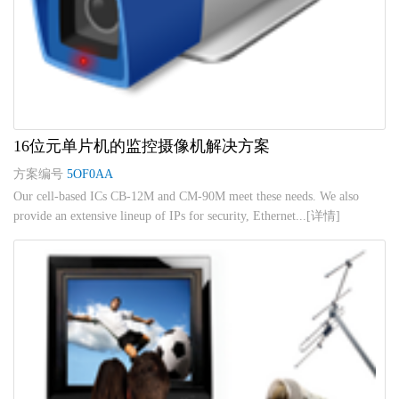
16位元单片机的监控摄像机解决方案
方案编号
5OF0AA
Our cell-based ICs CB-12M and CM-90M meet these needs. We also
provide an extensive lineup of IPs for security, Ethernet...[详情]