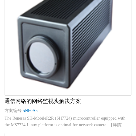
通信网络的网络监视头解决方案
方案编号
5NF0A5
The Renesas SH-MobileR2R (SH7724) microcontroller equipped with
the MS7724 Linux platform is optimal for network camera ...[详情]