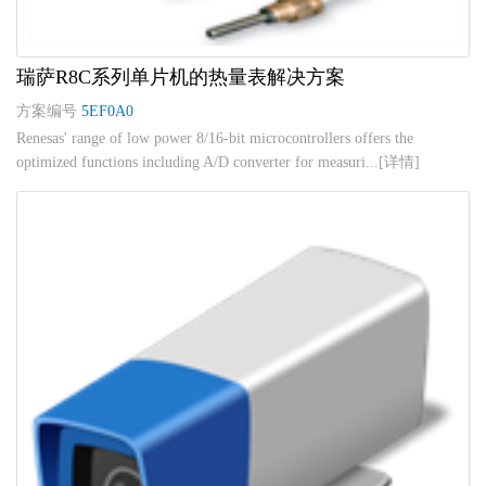
瑞萨R8C系列单片机的热量表解决方案
方案编号
5EF0A0
Renesas' range of low power 8/16-bit microcontrollers offers the
optimized functions including A/D converter for measuri...[详情]