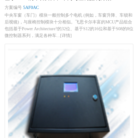
方案编号
5AF0AC
中央车窗（车门）模块一般控制多个电机 (例如，车窗升降、车锁和
后视镜)，与座椅控制模块十分相似。飞思卡尔丰富的MCU产品组合
包括基于Power Architecture?的32位、基于S12的16位和基于S08的8位
微控制器系列，满足各种车...[详情]