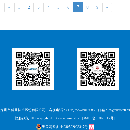
7
«
1
2
3
4
5
6
8
9
»
深圳市科通技术股份有限公司 客服电话：(+86)755-26018083 邮箱：cs@comtech.cn
隐私政策
| © Copyright 2018 www.comtech.cn |
粤ICP备19161615号
|
粤公网安备 44030502003347号