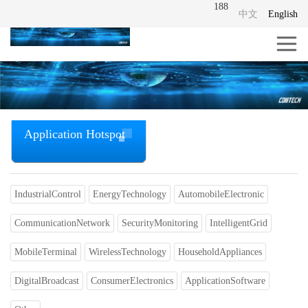
188
中文
English
Application Hotspot
IndustrialControl
EnergyTechnology
AutomobileElectronic
CommunicationNetwork
SecurityMonitoring
IntelligentGrid
MobileTerminal
WirelessTechnology
HouseholdAppliances
DigitalBroadcast
ConsumerElectronics
ApplicationSoftware