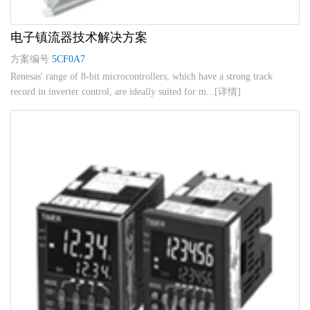
电子镇流器技术解决方案
方案编号
5CF0A7
Renesas' range of 8-bit microcontrollers, which have a strong track
record in inverter control, are ideally suited for m...[详情]