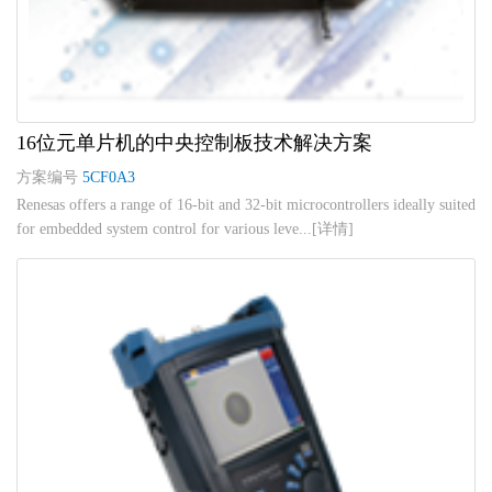
16位元单片机的中央控制板技术解决方案
方案编号
5CF0A3
Renesas offers a range of 16-bit and 32-bit microcontrollers ideally suited
for embedded system control for various leve...[详情]