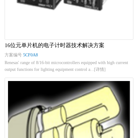
16位元单片机的电子计时器技术解决方案
方案编号
5CF0A8
Renesas' range of 8/16-bit microcontrollers equipped with high current
output functions for lighting equipment control a...[详情]