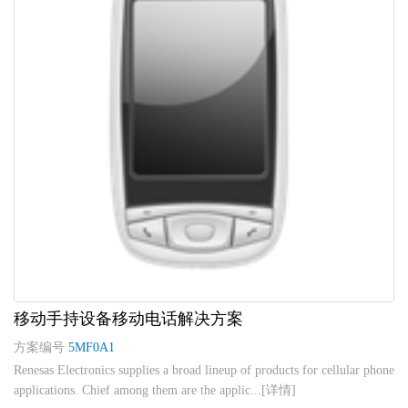
移动手持设备移动电话解决方案
方案编号
5MF0A1
Renesas Electronics supplies a broad lineup of products for cellular phone
applications. Chief among them are the applic...[详情]