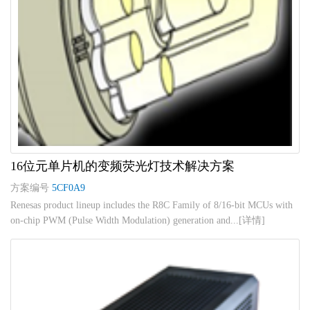
16位元单片机的变频荧光灯技术解决方案
方案编号
5CF0A9
Renesas product lineup includes the R8C Family of 8/16-bit MCUs with
on-chip PWM (Pulse Width Modulation) generation and...[详情]