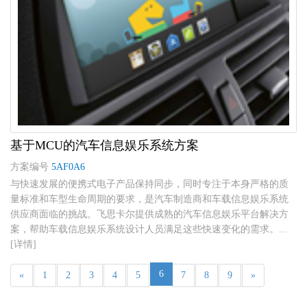
基于MCU的汽车信息娱乐系统方案
方案编号
5AF0A6
与快速发展的便携式电子产品保持同步，同时专注于本身严格的质
量标准和车型生命周期的要求，是汽车制造商和车载信息娱乐系统
供应商面临的挑战。飞思卡尔提供成熟的汽车信息娱乐平台解决方
案，帮助车载信息娱乐系统设计人员满足这些快速变化的需求。...
[详情]
6
«
1
2
3
4
5
7
8
9
»