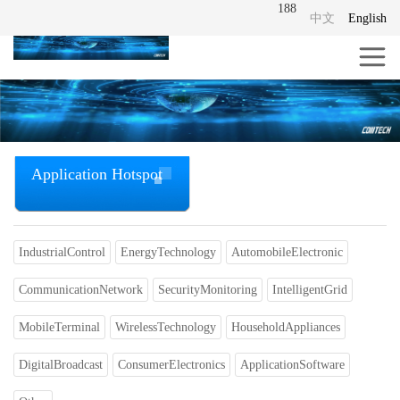
188
中文
English
Application Hotspot
IndustrialControl
EnergyTechnology
AutomobileElectronic
CommunicationNetwork
SecurityMonitoring
IntelligentGrid
MobileTerminal
WirelessTechnology
HouseholdAppliances
DigitalBroadcast
ConsumerElectronics
ApplicationSoftware