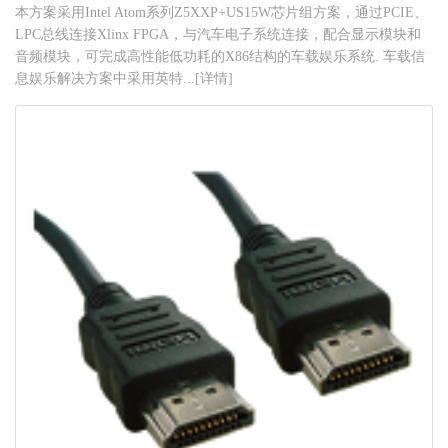
本方案采用Intel Atom系列Z5XXP+US15W芯片组方案，通过PCIE、
LPC总线连接Xlinx FPGA，与汽车电子系统连接，配合显示模块和
音频模块，可完成高性能低功耗的X86结构的车载娱乐系统. 车载信
息娱乐解决方案中采用英特...[详情]