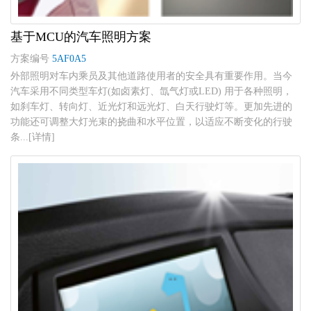
基于MCU的汽车照明方案
方案编号
5AF0A5
外部照明对车内乘员及其他道路使用者的安全具有重要作用。当今
汽车采用不同类型车灯(如卤素灯、氙气灯或LED) 用于各种照明，
如刹车灯、转向灯、近光灯和远光灯、白天行驶灯等。更加先进的
功能还可调整大灯光束的挠曲和水平位置，以适应不断变化的行驶
条...[详情]