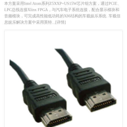
本方案采用Intel Atom系列Z5XXP+US15W芯片组方案，通过PCIE、
LPC总线连接Xlinx FPGA，与汽车电子系统连接，配合显示模块和
音频模块，可完成高性能低功耗的X86结构的车载娱乐系统. 车载信
息娱乐解决方案中采用英特...[详情]