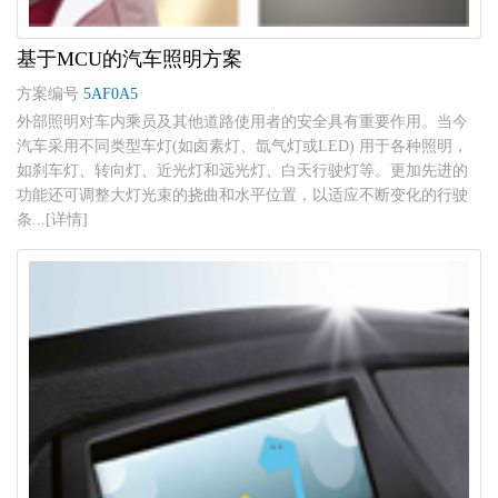
基于MCU的汽车照明方案
方案编号
5AF0A5
外部照明对车内乘员及其他道路使用者的安全具有重要作用。当今
汽车采用不同类型车灯(如卤素灯、氙气灯或LED) 用于各种照明，
如刹车灯、转向灯、近光灯和远光灯、白天行驶灯等。更加先进的
功能还可调整大灯光束的挠曲和水平位置，以适应不断变化的行驶
条...[详情]