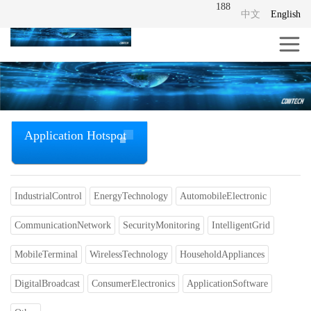
188
中文
English
Application Hotspot
IndustrialControl
EnergyTechnology
AutomobileElectronic
CommunicationNetwork
SecurityMonitoring
IntelligentGrid
MobileTerminal
WirelessTechnology
HouseholdAppliances
DigitalBroadcast
ConsumerElectronics
ApplicationSoftware