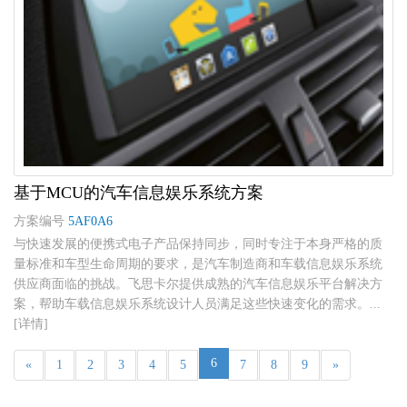
基于MCU的汽车信息娱乐系统方案
方案编号
5AF0A6
与快速发展的便携式电子产品保持同步，同时专注于本身严格的质
量标准和车型生命周期的要求，是汽车制造商和车载信息娱乐系统
供应商面临的挑战。飞思卡尔提供成熟的汽车信息娱乐平台解决方
案，帮助车载信息娱乐系统设计人员满足这些快速变化的需求。...
[详情]
6
«
1
2
3
4
5
7
8
9
»