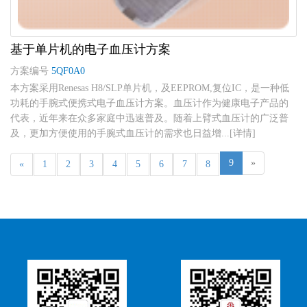
基于单片机的电子血压计方案
方案编号
5QF0A0
本方案采用Renesas H8/SLP单片机，及EEPROM,复位IC，是一种低
功耗的手腕式便携式电子血压计方案。血压计作为健康电子产品的
代表，近年来在众多家庭中迅速普及。随着上臂式血压计的广泛普
及，更加方便使用的手腕式血压计的需求也日益增...[详情]
9
»
«
1
2
3
4
5
6
7
8