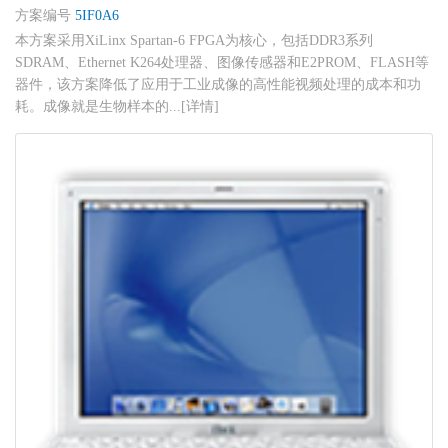
方案编号
5IF0A6
本方案采用XiLinx Spartan-6 FPGA为核心，包括DDR3系列
SDRAM、Ethernet K264处理器、图像传感器和E2PROM、FLASH等
器件，该方案降低了应用于工业成像的高性能视频处理的成本和功
耗。成像就是生物样本的...[详情]