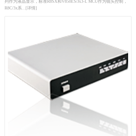
列作为液晶显示，标准R8SX和V850ES/Jx3-L MCU作为镜头控制，
R8C/3x系...[详情]