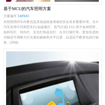
基于MCU的汽车照明方案
方案编号
5AF0A5
外部照明对车内乘员及其他道路使用者的安全具有重要作用。当今
汽车采用不同类型车灯(如卤素灯、氙气灯或LED) 用于各种照明，
如刹车灯、转向灯、近光灯和远光灯、白天行驶灯等。更加先进的
功能还可调整大灯光束的挠曲和水平位置，以适应不断变化的行驶
条...[详情]