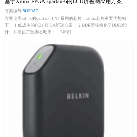
基于Xilinx FPGA spartan-6的LCD屏检测应用方案
方案编号
5OF0A7
方案使用xilinx的spartan6 LXT系列的芯片，xilinx芯片主要优势如
下： 1 低成本的PCIe FPGA解决方案； 2 DDR硬核简化了DDR3设
计，并提供了数据吞吐率；...[详情]