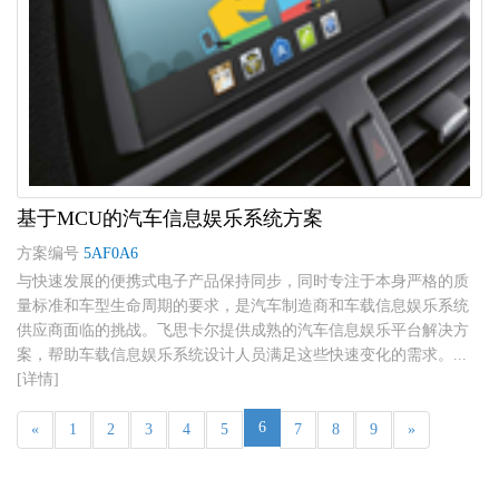
基于MCU的汽车信息娱乐系统方案
方案编号
5AF0A6
与快速发展的便携式电子产品保持同步，同时专注于本身严格的质
量标准和车型生命周期的要求，是汽车制造商和车载信息娱乐系统
供应商面临的挑战。飞思卡尔提供成熟的汽车信息娱乐平台解决方
案，帮助车载信息娱乐系统设计人员满足这些快速变化的需求。...
[详情]
6
«
1
2
3
4
5
7
8
9
»