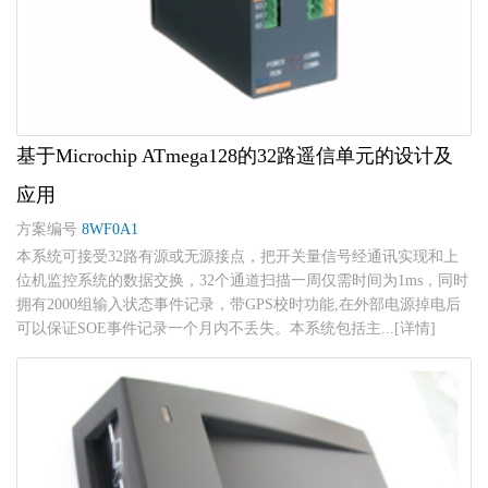
基于Microchip ATmega128的32路遥信单元的设计及
应用
方案编号
8WF0A1
本系统可接受32路有源或无源接点，把开关量信号经通讯实现和上
位机监控系统的数据交换，32个通道扫描一周仅需时间为1ms，同时
拥有2000组输入状态事件记录，带GPS校时功能,在外部电源掉电后
可以保证SOE事件记录一个月内不丢失。本系统包括主...[详情]