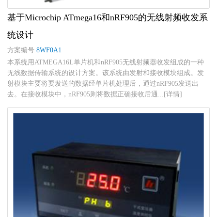
基于Microchip ATmega16和nRF905的无线射频收发系
统设计
方案编号
8WF0A1
本系统用ATMEGA16L单片机和nRF905无线射频器收发组成的一种
无线数据传输系统的设计方案。该系统由发射和接收模块组成。发
射模块主要将要发送的数据经单片机处理后，通过nRF905发送出
去。在接收模块中，nRF905则将数据正确接收后通...[详情]