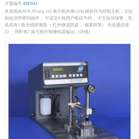
方案编号
8SF0A1
本系统由AVR ATmeg a16 单片机外接GSM 模块作为控制主机，主机
由短信带密码操作， 可设定8 组用户电话号码， 中文短信报警，系
统具有3 路无线探测器（ 红外微波防盗， 烟雾报警） 无线通信接
口， 同时有2 路无线控制继电器输出...[详情]