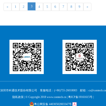
3
«
1
2
4
5
6
7
8
9
»
深圳市科通技术股份有限公司 客服电话：(+86)755-26018083 邮箱：cs@comtech.cn
隐私政策
| © Copyright 2018 www.comtech.cn |
粤ICP备19161615号
|
粤公网安备 44030502003347号