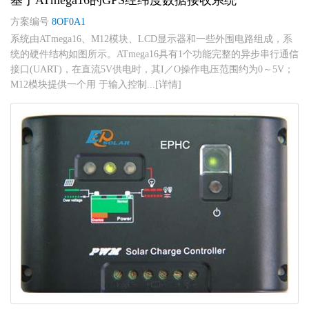
方案编号
8OF0A1
系统由ATmega16、M12模块、LCD显示器和一些外围电路组成，系
统的硬件结构如图所示。ATmega16具有1个功能完整的异步串行通信
接口(UART)，在直流5V供电时，其I／O操作电压范围约为0～5V；
M12模块提供一个用 于输入控制...[详情]