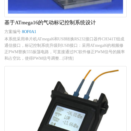
基于ATmega16的气动标记控制系统设计
方案编号
8OF0A1
本系统采用单片机ATmegal6和USB转换RS232接口器件CH341T组成
通信接口，标记控制系统升级到USB接口：采用ATmegal6的相频修
正PWM替换555振荡电路，可直接通过PC软件修正PWM信号的频率
和占空比，使得PWM信号调整...[详情]